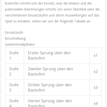
Backofen erhöht sich der Einsatz, was die Risiken und die
potenziellen Belohnungen erhöht. Um einen Überblick über die
verschiedenen Einsatzstufen und deren Auswirkungen auf das
Spiel zu erhalten, sehen wir uns die folgende Tabelle an:
Einsatzstufe
Beschreibung
Gewinnmultiplikator
Stufe
Erster Sprung über den
x1
1
Backofen
Stufe
Zweiter Sprung über den
x2
2
Backofen
Stufe
Dritter Sprung über den
x3
3
Backofen
Stufe
Vierter Sprung über den
x4
4
Backofen