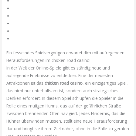
Die Features von chicken road casino
Die grafische Darstellung
Häufige Fragen zum chicken road casino
Tipps zur Verbesserung der Gewinnchancen
Die Community des chicken road casino
Die Zukunft des chicken road casino
Ein fesselndes Spielvergnügen erwartet dich mit aufregenden
Herausforderungen im chicken road casino!
In der Welt der Online-Spiele gibt es ständig neue und
aufregende Erlebnisse zu entdecken. Eine der neuesten
Attraktionen ist das
chicken road casino
, ein einzigartiges Spiel,
das nicht nur unterhaltsam ist, sondern auch strategisches
Denken erfordert. In diesem Spiel schlüpfen die Spieler in die
Rolle eines mutigen Huhns, das auf der gefährlichen Straße
zwischen brennenden Öfen navigiert. Jedes Hindernis, das die
Hühner überwinden müssen, stellt eine neue Herausforderung
dar und bringt sie ihrem Ziel näher, ohne in die Falle zu geraten