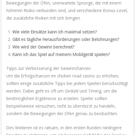
Bewegungen der Öfen, unerwartete Sprünge, die mit einem
höheren Risiko verbunden sind, und verschiedene Bonus-Level,
die zusätzliche Risiken mit sich bringen.
Wie viele Einsätze kann ich maximal setzen?
Gibt es tägliche Herausforderungen oder Belohnungen?
Wie wird der Gewinn berechnet?
Kann ich das Spiel auf meinem Mobilgerät spielen?
Tipps zur Verbesserung der Gewinnchancen
Um die Erfolgschancen im chicken road casino zu erhöhen,
sollten einige zusätzliche Tipps bei jedem Spielen berücksichtigt
werden. Dabei geht es oft um Geduld und Timing, um die
bestmöglichen Ergebnisse zu erzielen. Spieler sollten
beispielsweise versuchen, nicht zu überstürzt zu handeln,
sondern die Bewegungen der Öfen genau zu beobachten.
Des Weiteren ist es ratsam, in den ersten Runden niedrigere