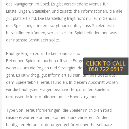
das Navigieren im Spiel. Es gibt verschiedene Menüs für
Einstellungen, Statistiken und zusätzliche Informationen, die alle
gut platziert sind. Die Darstellung trägt nicht nur zum Genuss
des Spiels bei, sondern sorgt auch dafür, dass Spieler leicht
herausfinden können, wo sie sich im Spiel befinden und was
der nächste Schritt sein sollte.
Häufige Fragen zum chicken road casino
Bei neuen Spielern tauchen oft viele Fragen auf, insbesondere
CLICK TO CALL
wenn es um die Regeln und Strategien des chicken road casino
050 722 0517
geht. Es ist wichtig, gut informiert zu sein, um das Beste aus
dem Spielerlebnis herauszuholen. In diesem Abschnitt wollen
wir die häufigsten Fragen beantworten, um den Spielern
umfassende Informationen an die Hand zu geben.
Type von Herausforderungen, die Spieler im chicken road
casino erwarten können, können stark variieren. Zu den
häufigsten Herausforderungen gehören unvorhersehbare